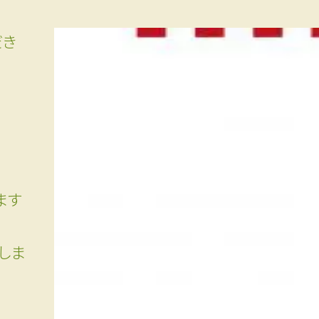
゙き
ます
しま