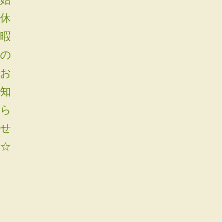
休
暇
の
お
知
ら
せ
☆