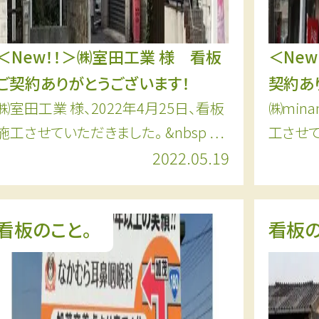
＜New！！＞㈱室田工業 様 看板
＜New
ご契約ありがとうございます！
契約あ
㈱室田工業 様、2022年4月25日、看板
㈱mina
施工させていただきました。 &nbsp …
工させて
2022.05.19
看板のこと。
看板の