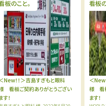
看板のこと。
看板の
＜New！！＞吉島すぎもと眼科
＜New
様 看板ご契約ありがとうござい
様 看
ます！
ます！
吉島すぎもと眼科 様、2022年5月20
WORLD