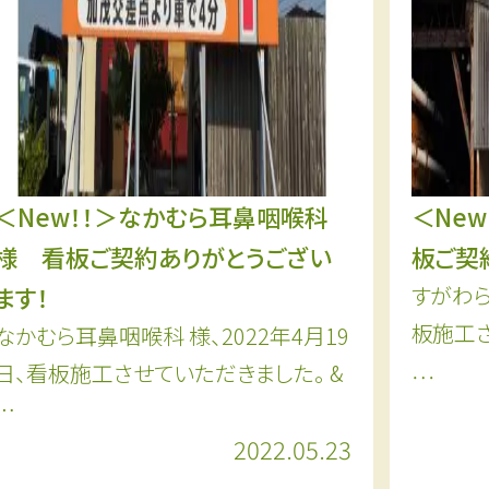
＜New！！＞なかむら耳鼻咽喉科
＜Ne
様 看板ご契約ありがとうござい
板ご契
ます！
すがわら
板施工さ
なかむら耳鼻咽喉科 様、2022年4月19
…
日、看板施工させていただきました。 &
…
2022.05.23