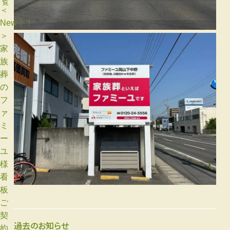
＜
New！！
＞
家
族
葬
の
フ
ァ
ミ
ー
ユ
様
看
板
ご
契
過去のお知らせ
約