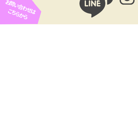
お問い合わせは
こちらから
お客様広告欄
ROPE ARC（ロープアクセス
Cofel（コフェル）
工法専門業者）
㈲協和リホームセンター（や
SETOhana 婚活・結婚相談
ねやねやね）
所
看板ひとつで
つながる出会い。