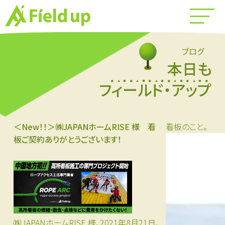
ブログ
本日も
フィールド・アップ
＜New！！＞㈱JAPANホームRISE 様 看
看板のこと。
板ご契約ありがとうございます！
㈱JAPANホームRISE 様、2021年8月21日、