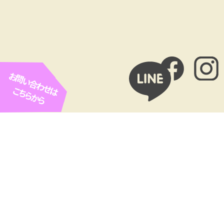
お問い合わせは
こちらから
お客様広告欄
ROPE ARC（ロープアクセス
Cofel（コフェル）
工法専門業者）
㈲協和リホームセンター（や
SETOhana 婚活・結婚相談
ねやねやね）
所