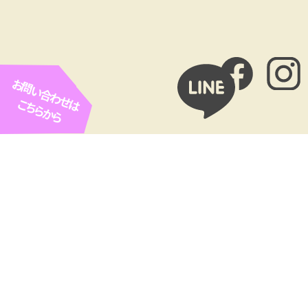
お問い合わせは
こちらから
お客様広告欄
ROPE ARC（ロープアクセス
Cofel（コフェル）
工法専門業者）
㈲協和リホームセンター（や
SETOhana 婚活・結婚相談
ねやねやね）
所
看板ひとつで