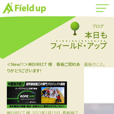
ブログ
本日も
フィールド・アップ
＜New！！＞㈱DIRECT 様 看板ご契約あ
看板のこと。
りがとうございます！
㈱DIRECT 様、2022年2月15日、看板施工