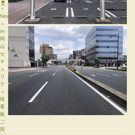
＜
New！！
＞
㈱
岡
山
セ
キ
ュ
リ
テ
ィ
様
看
板
ご
契