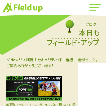
ブログ
本日も
フィールド・アップ
＜New！！＞㈱岡山セキュリティ 様 看板
看板のこと。
ご契約ありがとうございます！
㈱岡山セキュリティ 様、2022年5月14日、看