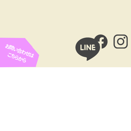
お問い合わせは
こちらから
お客様広告欄
ROPE ARC（ロープアクセス
Cofel（コフェル）
工法専門業者）
㈲協和リホームセンター（や
SETOhana 婚活・結婚相談
ねやねやね）
所