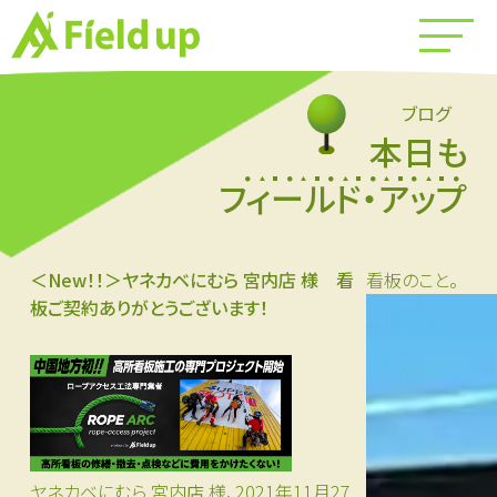
ブログ
本日も
フィールド・アップ
＜New！！＞ヤネカベにむら 宮内店 様 看
看板のこと。
板ご契約ありがとうございます！
ヤネカベにむら 宮内店 様、2021年11月27