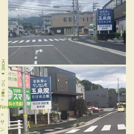
HOME
ブログ一覧
＜
New！！
＞
サ
ン