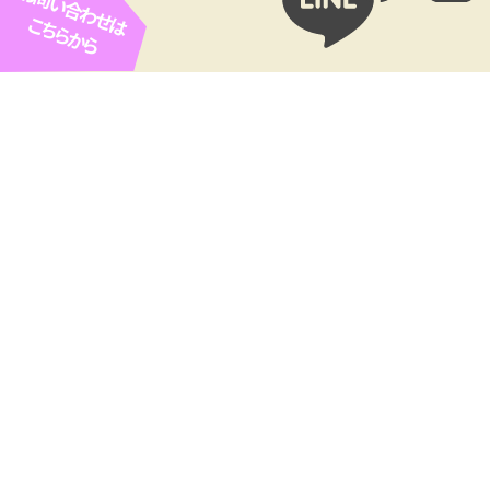
お問い合わせは
こちらから
お客様広告欄
ROPE ARC（ロープアクセス
Cofel（コフェル）
工法専門業者）
㈲協和リホームセンター（や
SETOhana 婚活・結婚相談
ねやねやね）
所
看板ひとつで
つながる出会い。