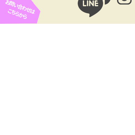
お問い合わせは
こちらから
お客様広告欄
ROPE ARC（ロープアクセス
Cofel（コフェル）
工法専門業者）
㈲協和リホームセンター（や
SETOhana 婚活・結婚相談
ねやねやね）
所
看板ひとつで
つながる出会い。