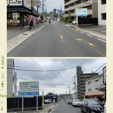
HOME
ブログ一覧
＜
New！！
＞
ま