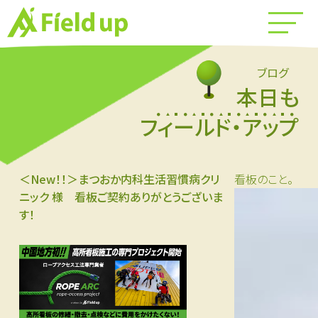
ブログ
本日も
フィールド・アップ
＜New！！＞まつおか内科生活習慣病クリ
看板のこと。
ニック 様 看板ご契約ありがとうございま
す！