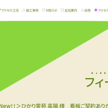
プアクセス工法
施工事例
お知らせ
会社案内
採用
アクセ
フィ
New！！＞ひかり霊苑 高陽 様 看板ご契約あり