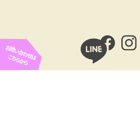
お問い合わせは
こちらから
お客様広告欄
ROPE ARC（ロープアクセス
Cofel（コフェル）
工法専門業者）
㈲協和リホームセンター（や
SETOhana 婚活・結婚相談
ねやねやね）
所