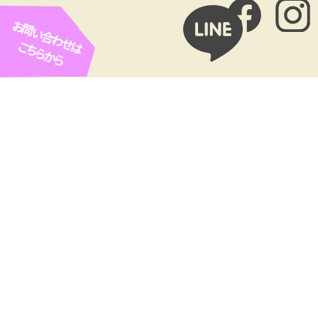
お問い合わせは
こちらから
お客様広告欄
ROPE ARC（ロープアクセス
Cofel（コフェル）
工法専門業者）
㈲協和リホームセンター（や
SETOhana 婚活・結婚相談
ねやねやね）
所
看板ひとつで
つながる出会い。